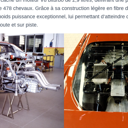
cache un moteur V8 biturbo de 2,9 litres, délivrant une 
 478 chevaux. Grâce à sa construction légère en fibre d
 poids puissance exceptionnel, lui permettant d’atteindr
ute et sur piste.