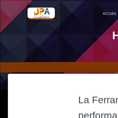
ACCUEIL
H
La Ferrar
performa