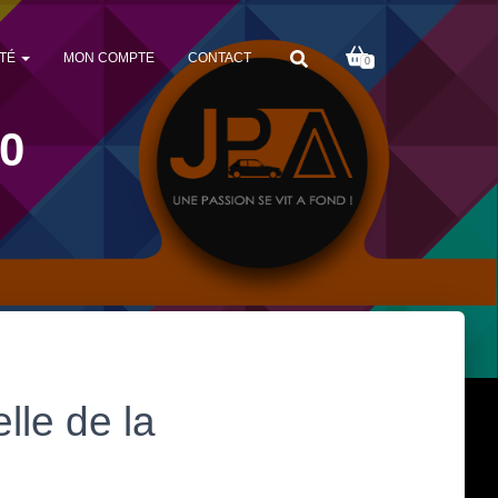
TÉ
MON COMPTE
CONTACT
0
40
lle de la