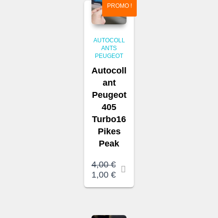
PROMO !
AUTOCOLL
ANTS
PEUGEOT
Autocoll
ant
Peugeot
405
Turbo16
Pikes
Peak
4,00
€
Le
Le
1,00
€
prix
prix
initial
actuel
était :
est :
4,00 €.
1,00 €.