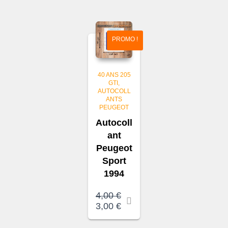
était :
est :
4,00 €.
3,00 €.
PROMO !
40 ANS 205
GTI
AUTOCOLL
ANTS
PEUGEOT
Autocoll
ant
Peugeot
Sport
1994
4,00
€
Le
Le
3,00
€
prix
prix
initial
actuel