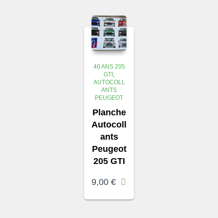
était :
est :
4,00 €.
2,00 €.
40 ANS 205
GTI
AUTOCOLL
ANTS
PEUGEOT
Planche
Autocoll
ants
Peugeot
205 GTI
9,00
€