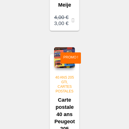
Meije
4,00
€
Le
Le
3,00
€
prix
prix
initial
actuel
était :
est :
4,00 €.
3,00 €.
PROMO !
40 ANS 205
GTI
CARTES
POSTALES
Carte
postale
40 ans
Peugeot
205