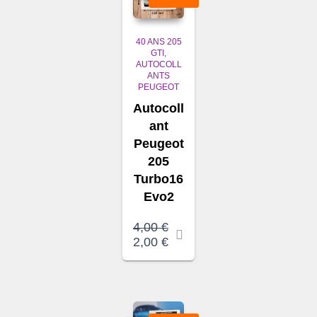
40 ANS 205
GTI
AUTOCOLL
ANTS
PEUGEOT
Autocoll
ant
Peugeot
205
Turbo16
Evo2
4,00
€
Le
Le
2,00
€
prix
prix
initial
actuel
était :
est :
4,00 €.
2,00 €.