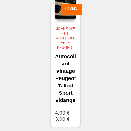
PROMO !
40 ANS 205
GTI
AUTOCOLL
ANTS
PEUGEOT
Autocoll
ant
vintage
Peugeot
Talbot
Sport
vidange
4,00
€
Le
Le
3,00
€
prix
prix
initial
actuel