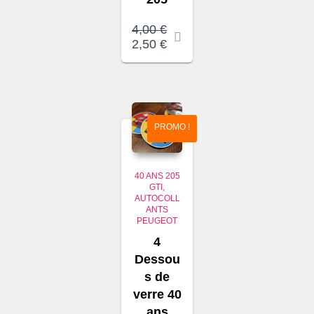
4,00
€
Le
Le
2,50
€
prix
prix
initial
actuel
était :
est :
4,00 €.
2,50 €.
PROMO !
40 ANS 205
GTI
AUTOCOLL
ANTS
PEUGEOT
4
Dessou
s de
verre 40
ans