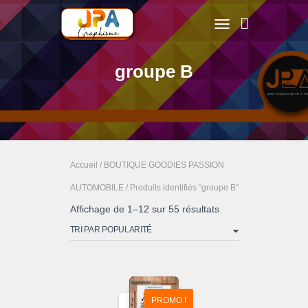
TOGGLE NAVIGATION
groupe B
Accueil
/
BOUTIQUE GOODIES PASSION
AUTOMOBILE
/ Produits identifiés “groupe B”
Trié
Affichage de 1–12 sur 55 résultats
par
popularité
PROMO !