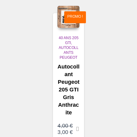
PROMO !
40 ANS 205
GTI
AUTOCOLL
ANTS
PEUGEOT
Autocoll
ant
Peugeot
205 GTI
Gris
Anthrac
ite
4,00
€
Le
Le
3,00
€