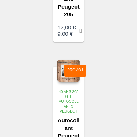
Peugeot
205
12,00
€
Le
Le
9,00
€
prix
prix
initial
actuel
était :
est :
12,00 €.
9,00 €.
PROMO !
40 ANS 205
GTI
AUTOCOLL
ANTS
PEUGEOT
Autocoll
ant
Peugeot