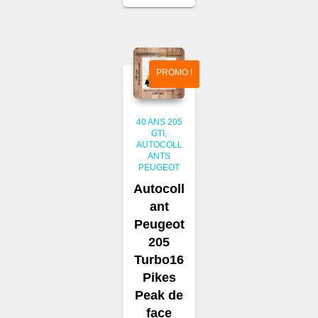
prix
prix
initial
actuel
était :
est :
4,00 €.
3,00 €.
PROMO !
40 ANS 205
GTI
AUTOCOLL
ANTS
PEUGEOT
Autocoll
ant
Peugeot
205
Turbo16
Pikes
Peak de
face