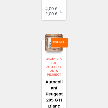
4,00
€
Le
Le
2,00
€
prix
prix
initial
actuel
était :
est :
4,00 €.
2,00 €.
PROMO !
40 ANS 205
GTI
AUTOCOLL
ANTS
PEUGEOT
Autocoll
ant
Peugeot
205 GTI
Blanc