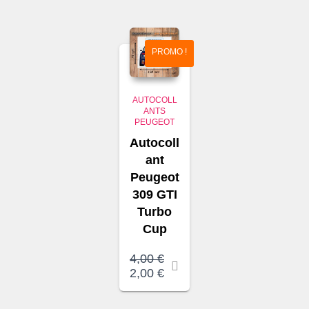
était :
est :
4,00 €.
3,00 €.
PROMO !
AUTOCOLL
ANTS
PEUGEOT
Autocoll
ant
Peugeot
309 GTI
Turbo
Cup
4,00
€
Le
Le
2,00
€
prix
prix
initial
actuel