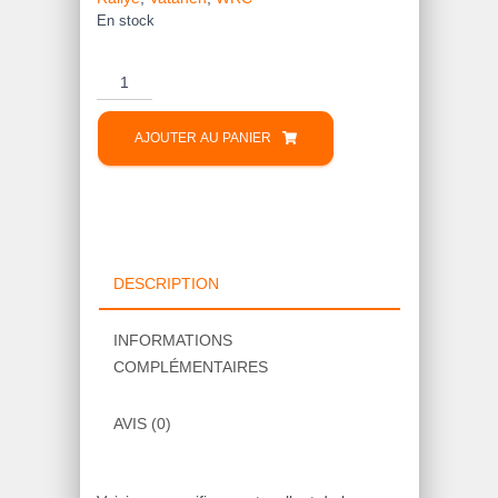
En stock
quantité
de
Autocollant
AJOUTER AU PANIER
Peugeot
205
GTI
Gris
Anthracite
DESCRIPTION
INFORMATIONS
COMPLÉMENTAIRES
AVIS (0)