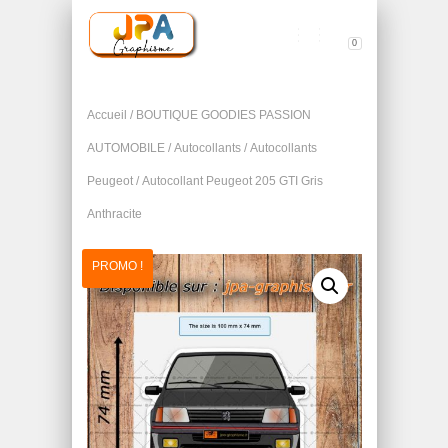
0
TOGGLE NAVIGATION
Accueil
/
BOUTIQUE GOODIES PASSION
AUTOMOBILE
/
Autocollants
/
Autocollants
Peugeot
/ Autocollant Peugeot 205 GTI Gris
Anthracite
PROMO !