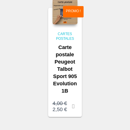
PROMO !
CARTES
POSTALES
Carte
postale
Peugeot
Talbot
Sport 905
Evolution
1B
Le
4,00
€
prix
Le
2,50
€
initial
prix
était :
actuel
4,00 €.
est :