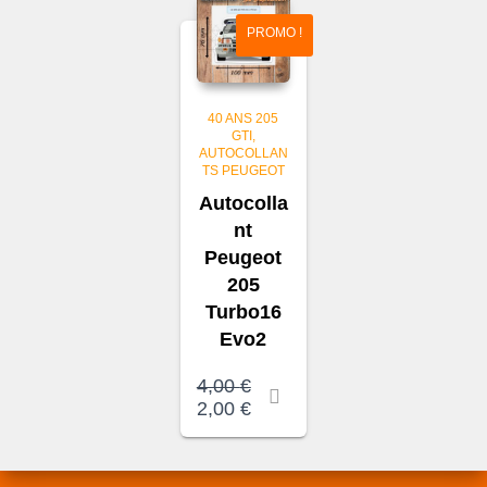
PROMO !
40 ANS 205
GTI
AUTOCOLLAN
TS PEUGEOT
Autocolla
nt
Peugeot
205
Turbo16
Evo2
Le
4,00
€
prix
Le
2,00
€
initial
prix
était :
actuel
4,00 €.
est :