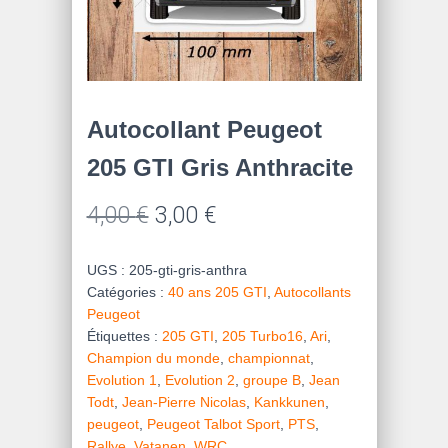
Autocollant Peugeot
205 GTI Gris Anthracite
Le
Le
4,00
€
3,00
€
prix
prix
UGS :
205-gti-gris-anthra
initial
actuel
Catégories :
40 ans 205 GTI
,
Autocollants
Peugeot
était :
est :
Étiquettes :
205 GTI
,
205 Turbo16
,
Ari
,
4,00 €.
3,00 €.
Champion du monde
,
championnat
,
Evolution 1
,
Evolution 2
,
groupe B
,
Jean
Todt
,
Jean-Pierre Nicolas
,
Kankkunen
,
peugeot
,
Peugeot Talbot Sport
,
PTS
,
Rallye
,
Vatanen
,
WRC