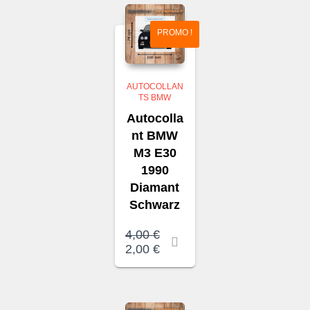
2,50 €.
PROMO !
AUTOCOLLAN
TS BMW
Autocolla
nt BMW
M3 E30
1990
Diamant
Schwarz
Le
4,00
€
prix
Le
2,00
€
initial
prix
était :
actuel
4,00 €.
est :
2,00 €.