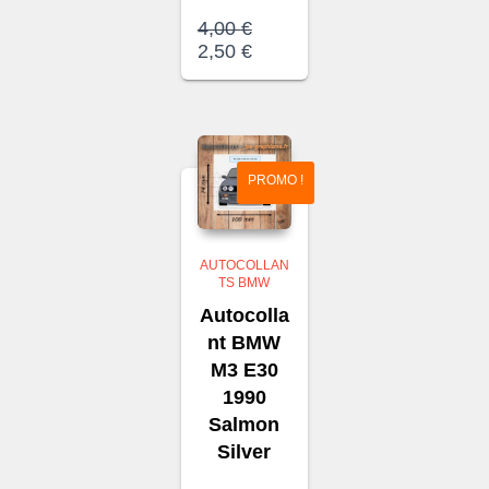
Le
4,00
€
prix
Le
2,50
€
initial
prix
était :
actuel
4,00 €.
est :
2,50 €.
PROMO !
AUTOCOLLAN
TS BMW
Autocolla
nt BMW
M3 E30
1990
Salmon
Silver