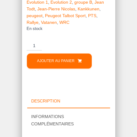
Evolution 1
,
Evolution 2
,
groupe B
,
Jean
Todt
,
Jean-Pierre Nicolas
,
Kankkunen
,
peugeot
,
Peugeot Talbot Sport
,
PTS
,
Rallye
,
Vatanen
,
WRC
En stock
quantité
de
Autocollant
AJOUTER AU PANIER
Peugeot
309
GTI
Turbo
Cup
DESCRIPTION
INFORMATIONS
COMPLÉMENTAIRES