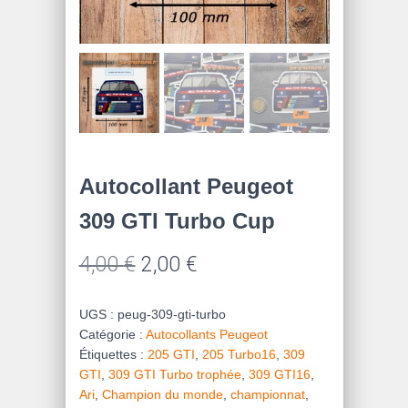
Autocollant Peugeot
309 GTI Turbo Cup
Le
Le
4,00
€
2,00
€
prix
prix
UGS :
peug-309-gti-turbo
initial
actuel
Catégorie :
Autocollants Peugeot
Étiquettes :
205 GTI
,
205 Turbo16
,
309
était :
est :
GTI
,
309 GTI Turbo trophée
,
309 GTI16
,
4,00 €.
2,00 €.
Ari
,
Champion du monde
,
championnat
,