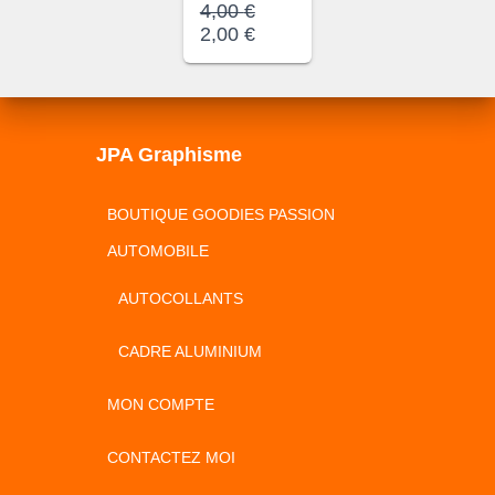
Le
4,00
€
prix
Le
2,00
€
initial
prix
était :
actuel
4,00 €.
est :
2,00 €.
JPA Graphisme
BOUTIQUE GOODIES PASSION
AUTOMOBILE
AUTOCOLLANTS
CADRE ALUMINIUM
MON COMPTE
CONTACTEZ MOI