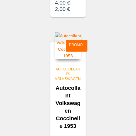
Le
4,00
€
prix
Le
2,00
€
initial
prix
était :
actuel
4,00 €.
est :
2,00 €.
PROMO !
AUTOCOLLAN
TS
VOLKSWAGEN
Autocolla
nt
Volkswag
en
Coccinell
e 1953