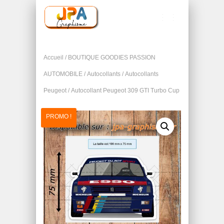
T
O
G
G
Accueil
/
BOUTIQUE GOODIES PASSION
L
E
AUTOMOBILE
/
Autocollants
/
Autocollants
N
Peugeot
/ Autocollant Peugeot 309 GTI Turbo Cup
A
V
I
PROMO !
G
A
T
I
O
N