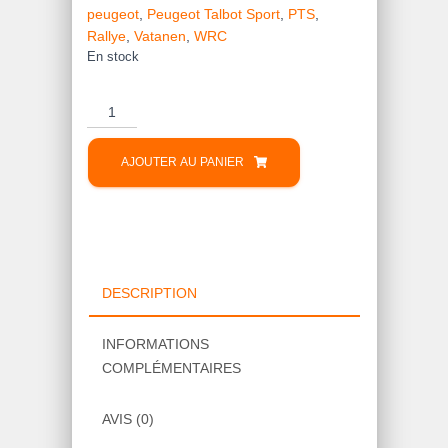
peugeot
,
Peugeot Talbot Sport
,
PTS
,
Rallye
,
Vatanen
,
WRC
En stock
quantité
de
Autocollant
AJOUTER AU PANIER
Peugeot
205
GTI
Rouge
Valellunga
DESCRIPTION
INFORMATIONS
COMPLÉMENTAIRES
AVIS (0)