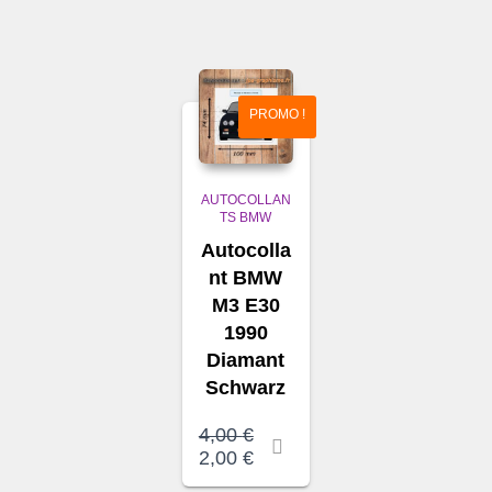
PROMO !
AUTOCOLLAN
TS BMW
Autocolla
nt BMW
M3 E30
1990
Diamant
Schwarz
Le
4,00
€
prix
Le
2,00
€
initial
prix