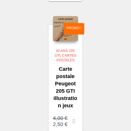
était :
actuel
4,00 €.
est :
2,50 €.
PROMO !
40 ANS 205
GTI
CARTES
POSTALES
Carte
postale
Peugeot
205 GTI
illustratio
n jeux
Le
4,00
€
prix
Le
2,50
€
initial
prix