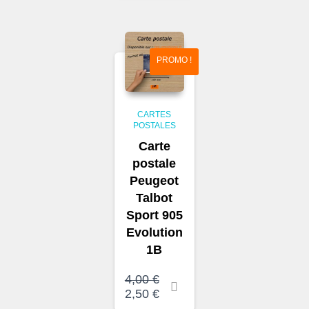
était :
actuel
4,00 €.
est :
2,00 €.
PROMO !
CARTES
POSTALES
Carte
postale
Peugeot
Talbot
Sport 905
Evolution
1B
Le
4,00
€
prix
Le
2,50
€
initial
prix