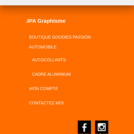
était :
actuel
4,00 €.
est :
2,50 €.
JPA Graphisme
BOUTIQUE GOODIES PASSION
AUTOMOBILE
AUTOCOLLANTS
CADRE ALUMINIUM
MON COMPTE
CONTACTEZ MOI