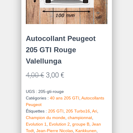
Autocollant Peugeot
205 GTI Rouge
Valellunga
Le
Le
4,00
€
3,00
€
prix
prix
UGS :
205-gti-rouge
initial
actuel
Catégories :
40 ans 205 GTI
,
Autocollants
Peugeot
était :
est :
Étiquettes :
205 GTI
,
205 Turbo16
,
Ari
,
4,00 €.
3,00 €.
Champion du monde
,
championnat
,
Evolution 1
,
Evolution 2
,
groupe B
,
Jean
Todt
,
Jean-Pierre Nicolas
,
Kankkunen
,