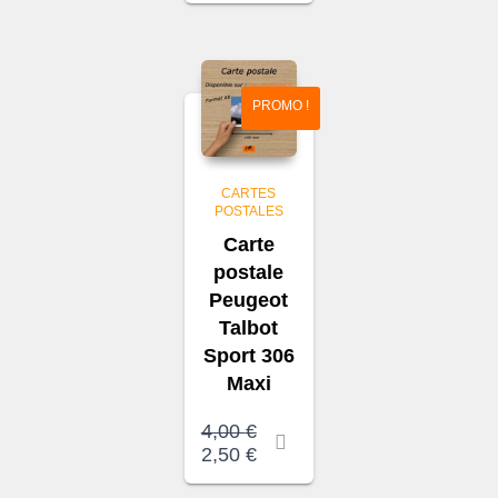
était :
actuel
4,00 €.
est :
2,50 €.
PROMO !
CARTES
POSTALES
Carte
postale
Peugeot
Talbot
Sport 306
Maxi
Le
4,00
€
prix
Le
2,50
€
initial
prix