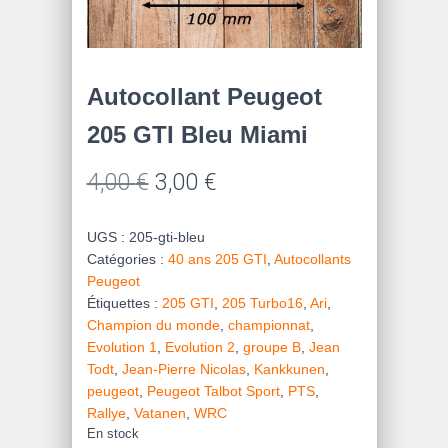
Autocollant Peugeot
205 GTI Bleu Miami
Le
Le
4,00
€
3,00
€
prix
prix
UGS :
205-gti-bleu
initial
actuel
Catégories :
40 ans 205 GTI
,
Autocollants
Peugeot
était :
est :
Étiquettes :
205 GTI
,
205 Turbo16
,
Ari
,
4,00 €.
3,00 €.
Champion du monde
,
championnat
,
Evolution 1
,
Evolution 2
,
groupe B
,
Jean
Todt
,
Jean-Pierre Nicolas
,
Kankkunen
,
peugeot
,
Peugeot Talbot Sport
,
PTS
,
Rallye
,
Vatanen
,
WRC
En stock