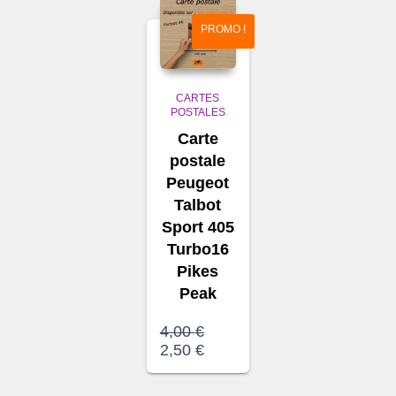
PROMO !
CARTES
POSTALES
Carte
postale
Peugeot
Talbot
Sport 405
Turbo16
Pikes
Peak
Le
4,00
€
prix
Le
2,50
€
initial
prix
était :
actuel