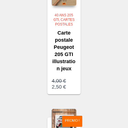
40 ANS 205
GTI
CARTES
POSTALES
Carte
postale
Peugeot
205 GTI
illustratio
n jeux
Le
4,00
€
prix
Le
2,50
€
initial
prix
était :
actuel
4,00 €.
est :
2,50 €.
PROMO !