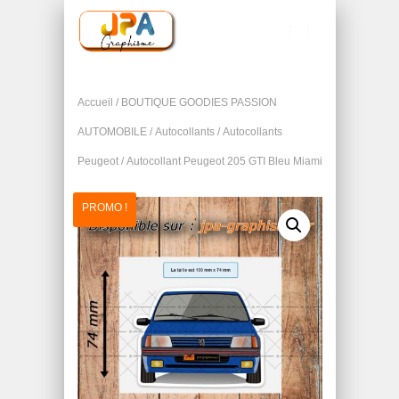
T
O
G
G
Accueil
/
BOUTIQUE GOODIES PASSION
L
E
AUTOMOBILE
/
Autocollants
/
Autocollants
N
Peugeot
/ Autocollant Peugeot 205 GTI Bleu Miami
A
V
I
PROMO !
G
A
T
I
O
N