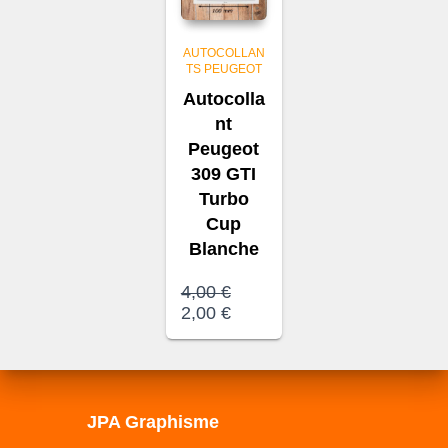
AUTOCOLLAN
TS PEUGEOT
Autocolla
nt
Peugeot
309 GTI
Turbo
Cup
Blanche
Le
4,00
€
prix
Le
2,00
€
initial
prix
était :
actuel
4,00 €.
est :
2,00 €.
JPA Graphisme