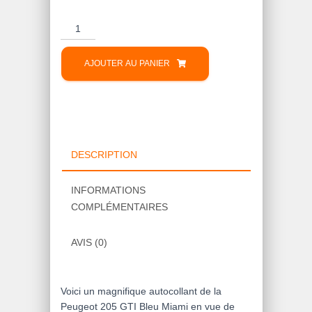
quantité
de
Autocollant
AJOUTER AU PANIER
Peugeot
205
GTI
Bleu
Miami
DESCRIPTION
INFORMATIONS
COMPLÉMENTAIRES
AVIS (0)
Voici un magnifique autocollant de la
Peugeot 205 GTI Bleu Miami en vue de