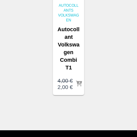
AUTOCOLL
ANTS
VOLKSWAG
EN
Autocoll
ant
Volkswa
gen
Combi
T1
4,00
€
Le
Le
2,00
€
prix
prix
initial
actuel
était :
est :
4,00 €.
2,00 €.