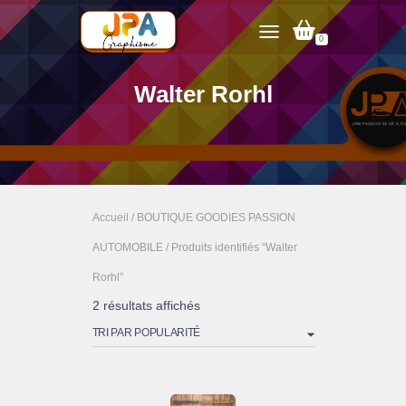
0
TOGGLE NAVIGATION
Walter Rorhl
Accueil
/
BOUTIQUE GOODIES PASSION
AUTOMOBILE
/ Produits identifiés “Walter
Rorhl”
Trié
2 résultats affichés
par
popularité