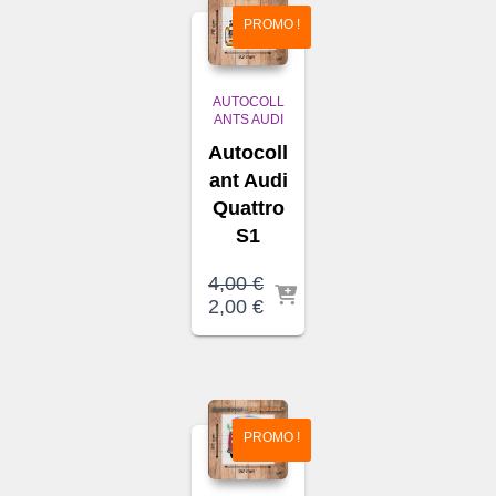
PROMO !
AUTOCOLL
ANTS AUDI
Autocoll
ant Audi
Quattro
S1
4,00
€
Le
Le
2,00
€
prix
prix
initial
actuel
était :
est :
4,00 €.
2,00 €.
PROMO !