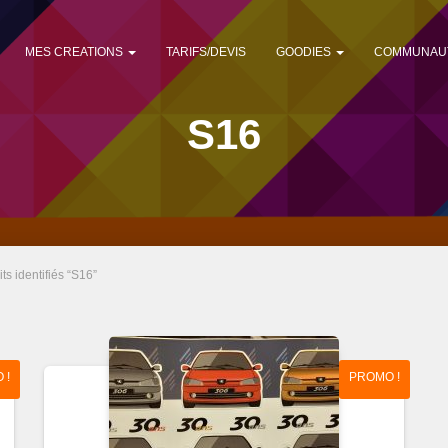
MES CREATIONS
TARIFS/DEVIS
GOODIES
COMMUNAU
S16
ts identifiés “S16”
 !
PROMO !