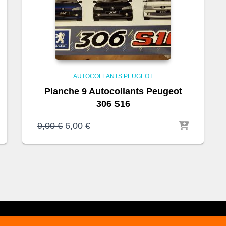
AUTOCOLLANTS PEUGEOT
Planche 9 Autocollants Peugeot
306 S16
Le
Le
9,00
€
6,00
€
prix
prix
initial
actuel
était :
est :
9,00 €.
6,00 €.