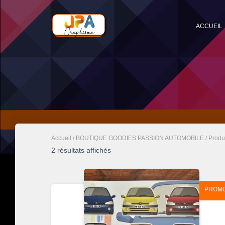
ACCUEIL
Accueil
/
BOUTIQUE GOODIES PASSION AUTOMOBILE
/ Produi
Trié
2 résultats affichés
par
popularité
PROMO