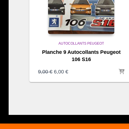
AUTOCOLLANTS PEUGEOT
Planche 9 Autocollants Peugeot
106 S16
Le
Le
9,00
€
6,00
€
prix
prix
initial
actuel
était :
est :
9,00 €.
6,00 €.