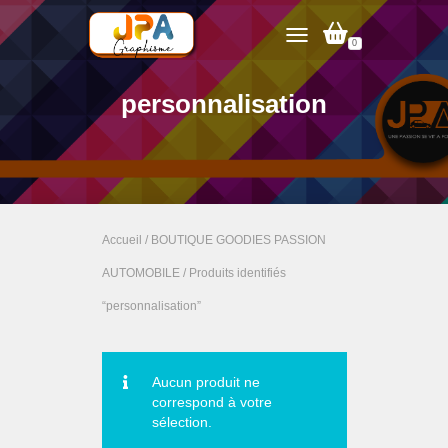
0
TOGGLE NAVIGATION
personnalisation
Accueil
/
BOUTIQUE GOODIES PASSION
AUTOMOBILE
/ Produits identifiés
“personnalisation”
Aucun produit ne
correspond à votre
sélection.