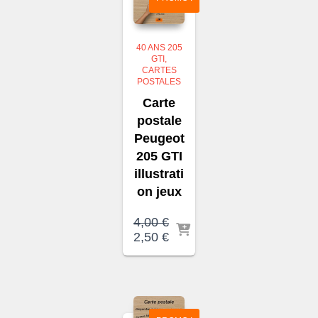
40 ANS 205
GTI
CARTES
POSTALES
Carte
postale
Peugeot
205 GTI
illustrati
on jeux
4,00
€
Le
Le
2,50
€
prix
prix
initial
actuel
était :
est :
4,00 €.
2,50 €.