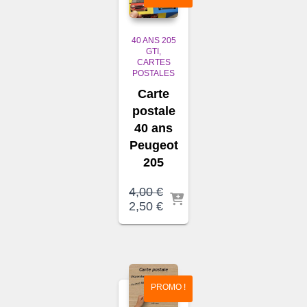
40 ANS 205
GTI
CARTES
POSTALES
Carte
postale
40 ans
Peugeot
205
4,00
€
Le
Le
2,50
€
prix
prix
initial
actuel
était :
est :
4,00 €.
2,50 €.
PROMO !