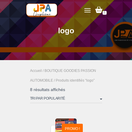
0
TOGGLE NAVIGATION
logo
Accueil
/
BOUTIQUE GOODIES PASSION
AUTOMOBILE
/ Produits identifiés “logo”
Trié
8 résultats affichés
par
popularité
PROMO !