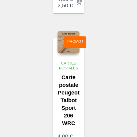
Le
Le
2,50
€
prix
prix
initial
actuel
était :
est :
4,00 €.
2,50 €.
PROMO !
CARTES
POSTALES
Carte
postale
Peugeot
Talbot
Sport
206
WRC
4,00
€