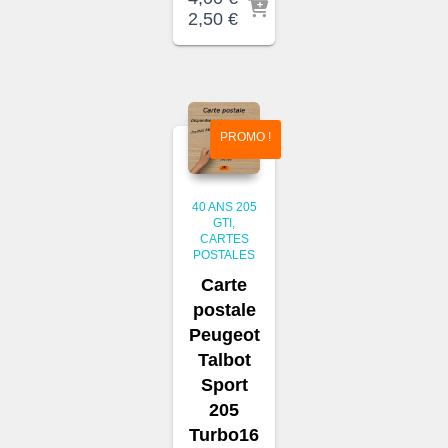
Le
Le
2,50
€
prix
prix
initial
actuel
était :
est :
4,00 €.
2,50 €.
PROMO !
40 ANS 205
GTI
CARTES
POSTALES
Carte
postale
Peugeot
Talbot
Sport
205
Turbo16