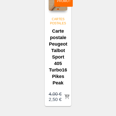
PROMO !
CARTES
POSTALES
Carte
postale
Peugeot
Talbot
Sport
405
Turbo16
Pikes
Peak
4,00
€
Le
Le
2,50
€
prix
prix
initial
actuel
était :
est :