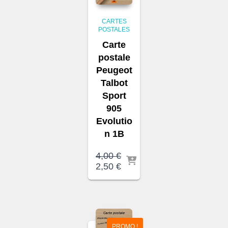
CARTES
POSTALES
Carte
postale
Peugeot
Talbot
Sport
905
Evolutio
n 1B
4,00
€
Le
Le
2,50
€
prix
prix
initial
actuel
était :
est :
4,00 €.
2,50 €.
PROMO !