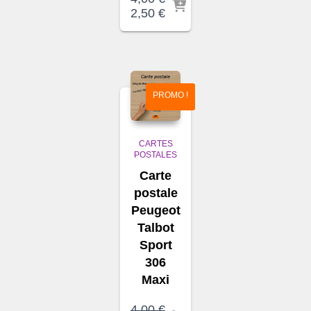
Le
Le
2,50
€
prix
prix
initial
actuel
était :
est :
4,00 €.
2,50 €.
PROMO !
CARTES
POSTALES
Carte
postale
Peugeot
Talbot
Sport
306
Maxi
4,00
€