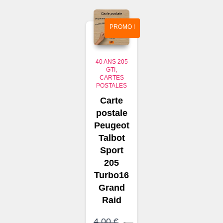
4,00 €.
2,50 €.
PROMO !
40 ANS 205
GTI
CARTES
POSTALES
Carte
postale
Peugeot
Talbot
Sport
205
Turbo16
Grand
Raid
4,00
€