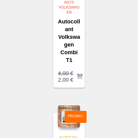
ANTS
VOLKSWAG
EN
Autocoll
ant
Volkswa
gen
Combi
T1
4,00
€
Le
Le
2,00
€
prix
prix
initial
actuel
était :
est :
4,00 €.
2,00 €.
PROMO !
AUTOCOLL