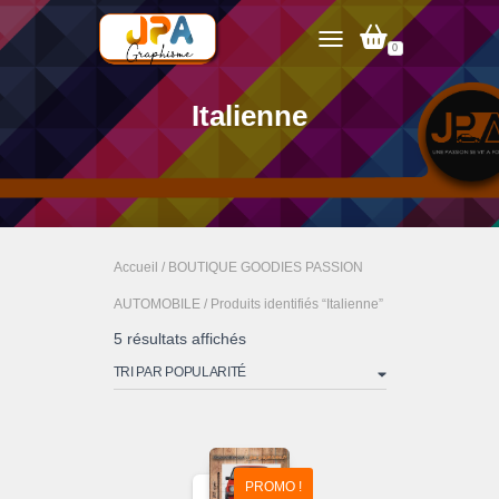
0
TOGGLE NAVIGATION
Italienne
Accueil
/
BOUTIQUE GOODIES PASSION
AUTOMOBILE
/ Produits identifiés “Italienne”
Trié
5 résultats affichés
par
popularité
PROMO !