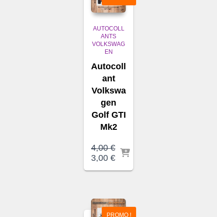
AUTOCOLL
ANTS
VOLKSWAG
EN
Autocoll
ant
Volkswa
gen
Golf GTI
Mk2
4,00
€
Le
Le
3,00
€
prix
prix
initial
actuel
était :
est :
4,00 €.
3,00 €.
PROMO !