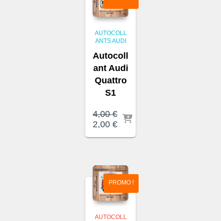
AUTOCOLL
ANTS AUDI
Autocoll
ant Audi
Quattro
S1
4,00
€
Le
Le
2,00
€
prix
prix
initial
actuel
était :
est :
4,00 €.
2,00 €.
PROMO !
AUTOCOLL