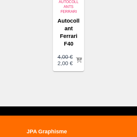
AUTOCOLL
ANTS
FERRARI
Autocoll
ant
Ferrari
F40
4,00
€
Le
Le
2,00
€
prix
prix
initial
actuel
était :
est :
4,00 €.
2,00 €.
JPA Graphisme