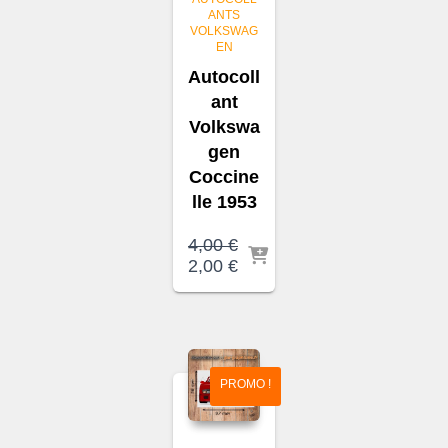
ANTS
VOLKSWAG
EN
Autocoll
ant
Volkswa
gen
Coccine
lle 1953
4,00
€
Le
Le
2,00
€
prix
prix
initial
actuel
était :
est :
4,00 €.
2,00 €.
PROMO !