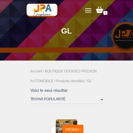
0
TOGGLE NAVIGATION
GL
Accueil
/
BOUTIQUE GOODIES PASSION
AUTOMOBILE
/ Produits identifiés “GL”
Voici le seul résultat
PROMO !