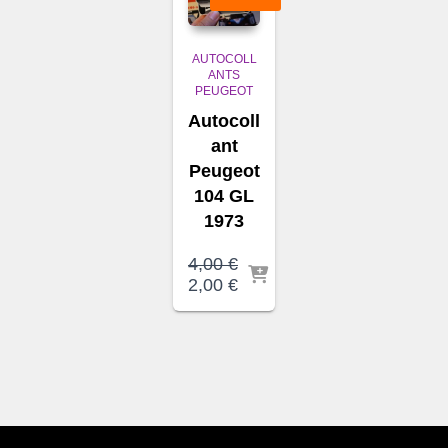
AUTOCOLL
ANTS
PEUGEOT
Autocoll
ant
Peugeot
104 GL
1973
4,00
€
Le
Le
2,00
€
prix
prix
initial
actuel
était :
est :
4,00 €.
2,00 €.