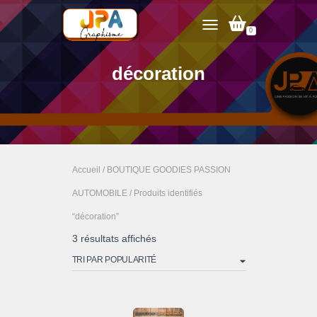
0
TOGGLE NAVIGATION
décoration
Accueil
/
BOUTIQUE GOODIES PASSION
AUTOMOBILE
/ Produits identifiés
“décoration”
Trié
3 résultats affichés
par
popularité