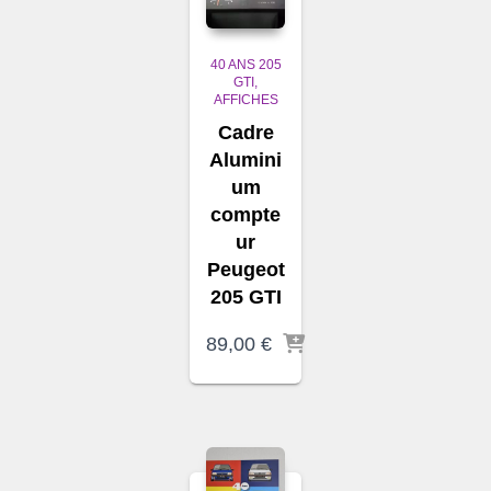
40 ANS 205
GTI
AFFICHES
Cadre
Alumini
um
compte
ur
Peugeot
205 GTI
89,00
€