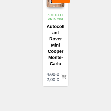
AUTOCOLL
ANTS MINI
Autocoll
ant
Rover
Mini
Cooper
Monte-
Carlo
4,00
€
Le
Le
2,00
€
prix
prix
initial
actuel
était :
est :
4,00 €.
2,00 €.