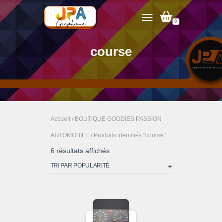
0
TOGGLE NAVIGATION
course
Accueil
/
BOUTIQUE GOODIES PASSION
AUTOMOBILE
/ Produits identifiés “course”
Trié
6 résultats affichés
par
popularité