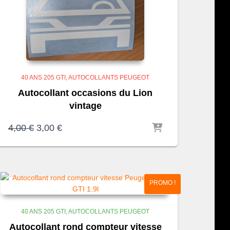
40 ANS 205 GTI
AUTOCOLLANTS PEUGEOT
Autocollant occasions du Lion
vintage
Le
Le
4,00
€
3,00
€
prix
prix
initial
actuel
était :
est :
4,00 €.
3,00 €.
PROMO !
40 ANS 205 GTI
AUTOCOLLANTS PEUGEOT
Autocollant rond compteur vitesse