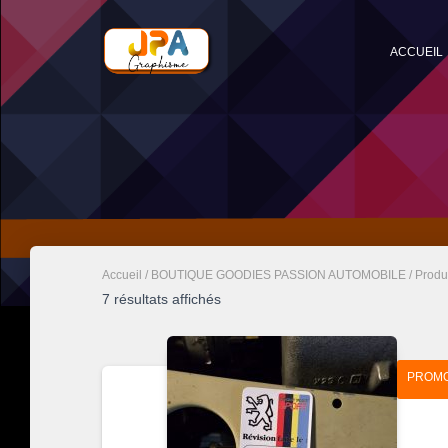
ACCUEIL
Accueil
/
BOUTIQUE GOODIES PASSION AUTOMOBILE
/ Produi
Trié
7 résultats affichés
par
popularité
PROMO