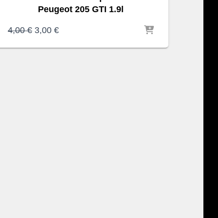
Peugeot 205 GTI 1.9l
Le
Le
4,00
€
3,00
€
prix
prix
initial
actuel
était :
est :
4,00 €.
3,00 €.