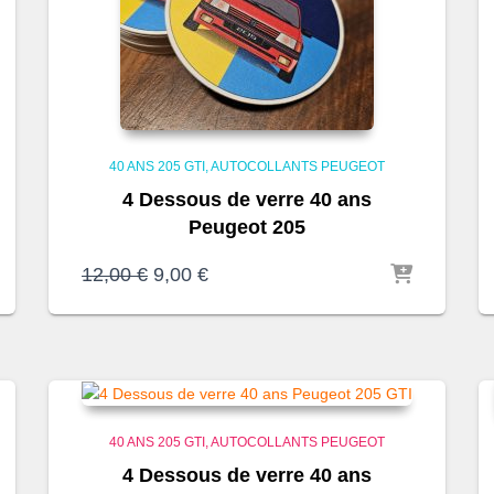
40 ANS 205 GTI
AUTOCOLLANTS PEUGEOT
4 Dessous de verre 40 ans
Peugeot 205
Le
Le
12,00
€
9,00
€
prix
prix
initial
actuel
était :
est :
12,00 €.
9,00 €.
40 ANS 205 GTI
AUTOCOLLANTS PEUGEOT
4 Dessous de verre 40 ans