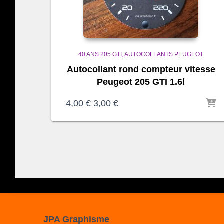
40 ANS 205 GTI
AUTOCOLLANTS PEUGEOT
Autocollant rond compteur vitesse
Peugeot 205 GTI 1.6l
Le
Le
4,00
€
3,00
€
prix
prix
initial
actuel
était :
est :
4,00 €.
3,00 €.
JPA Graphisme