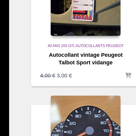
40 ANS 205 GTI
AUTOCOLLANTS PEUGEOT
Autocollant vintage Peugeot
Talbot Sport vidange
Le
Le
4,00
€
3,00
€
prix
prix
initial
actuel
était :
est :
4,00 €.
3,00 €.