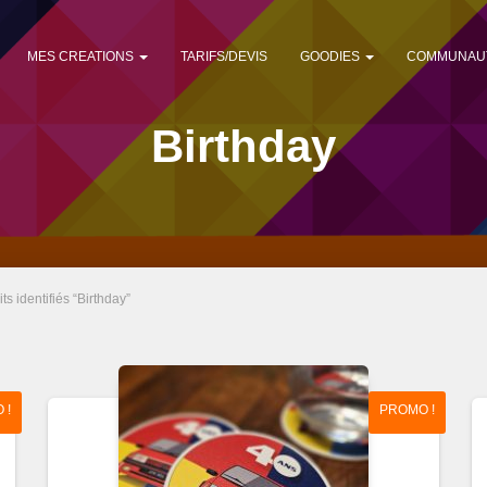
MES CREATIONS
TARIFS/DEVIS
GOODIES
COMMUNAU
Birthday
ts identifiés “Birthday”
 !
PROMO !