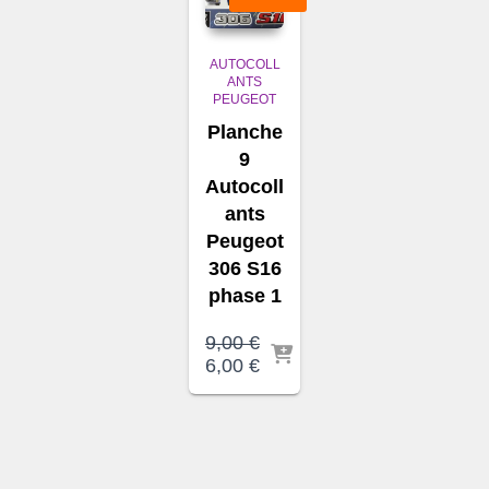
AUTOCOLL
ANTS
PEUGEOT
Planche
9
Autocoll
ants
Peugeot
306 S16
phase 1
9,00
€
Le
Le
6,00
€
prix
prix
initial
actuel
était :
est :
9,00 €.
6,00 €.