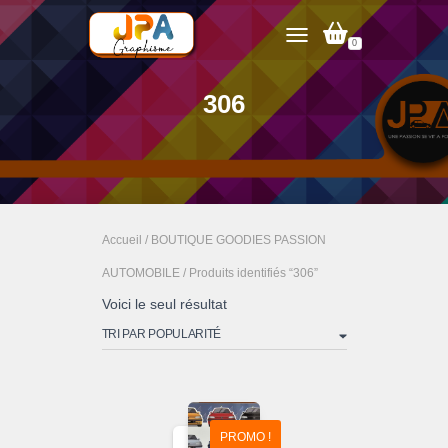
0
TOGGLE NAVIGATION
306
Accueil
/
BOUTIQUE GOODIES PASSION
AUTOMOBILE
/ Produits identifiés “306”
Voici le seul résultat
PROMO !